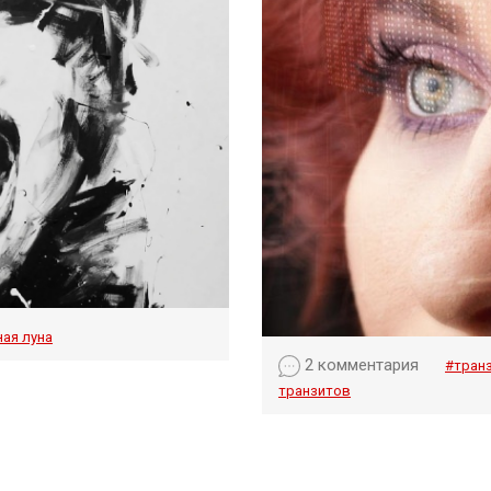
ая луна
2 комментария
#тран
транзитов