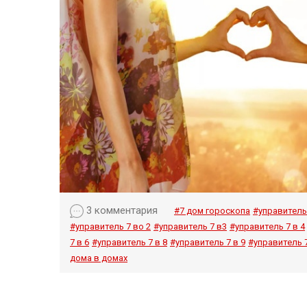
3 комментария
#7 дом гороскопа
#управитель 
#управитель 7 во 2
#управитель 7 в3
#управитель 7 в 4
7 в 6
#управитель 7 в 8
#управитель 7 в 9
#управитель 7
дома в домах