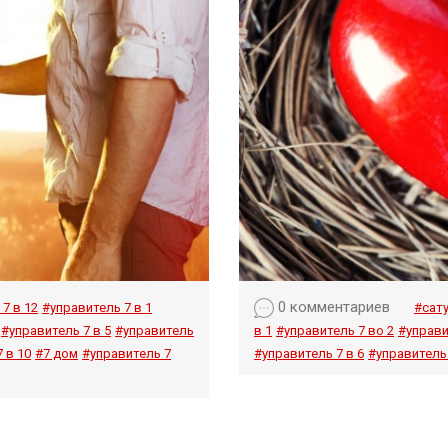
0 комментариев
7 в 12
#управитель 7 в 1
#сату
#управитель 7 в 5
#управитель
в 1
#управитель 7 во 2
#управи
 в 10
#7 дом
#управитель 7
#управитель 7 в 6
#управитель 