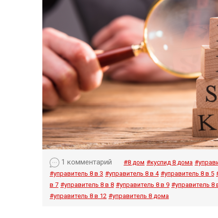
1 комментарий
#8 дом
#куспид 8 дома
#управи
#управитель 8 в 3
#управитель 8 в 4
#управитель 8 в 5
в 7
#управитель 8 в 8
#управитель 8 в 9
#управитель 8 
#управитель 8 в 12
#управитель 8 дома