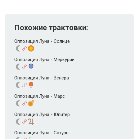
Похожие трактовки:
Оппозиция Луна - Солнце
Оппозиция Луна - Меркурий
Оппозиция Луна - Венера
Оппозиция Луна - Марс
Оппозиция Луна - Юпитер
Оппозиция Луна - Сатурн