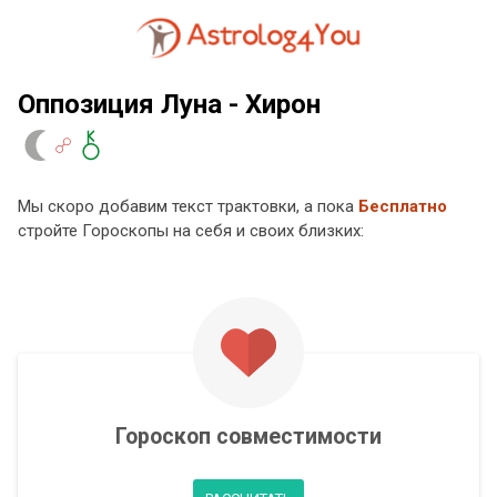
Оппозиция Луна - Хирон
Мы скоро добавим текст трактовки, а пока
Бесплатно
стройте Гороскопы на себя и своих близких:
Гороскоп совместимости