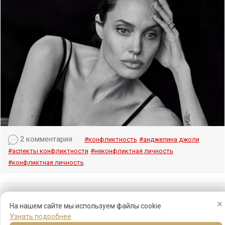
2 комментария
#конфликтность
#анджелина джоли
#аспекты конфликтности
#неконфликтная личность
#конфликтная личность
×
На нашем сайте мы используем файлы cookie
Узнать подробнее