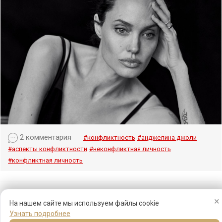
2 комментария
#конфликтность
#анджелина джоли
#аспекты конфликтности
#неконфликтная личность
#конфликтная личность
×
На нашем сайте мы используем файлы cookie
Узнать подробнее