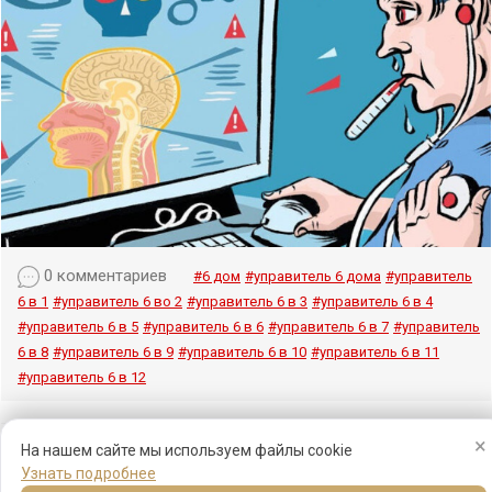
0 комментариев
#6 дом
#управитель 6 дома
#управитель
6 в 1
#управитель 6 во 2
#управитель 6 в 3
#управитель 6 в 4
#управитель 6 в 5
#управитель 6 в 6
#управитель 6 в 7
#управитель
6 в 8
#управитель 6 в 9
#управитель 6 в 10
#управитель 6 в 11
#управитель 6 в 12
×
На нашем сайте мы используем файлы cookie
Узнать подробнее