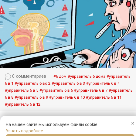
0 комментариев
#6 дом
#управитель 6 дома
#управитель
6 в 1
#управитель 6 во 2
#управитель 6 в 3
#управитель 6 в 4
#управитель 6 в 5
#управитель 6 в 6
#управитель 6 в 7
#управитель
6 в 8
#управитель 6 в 9
#управитель 6 в 10
#управитель 6 в 11
#управитель 6 в 12
×
На нашем сайте мы используем файлы cookie
Узнать подробнее