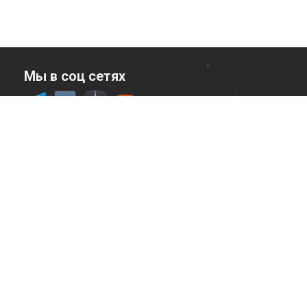
Мы в соц сетях
Служба заботы
Написать в чат
© 2026 Astrolog4You.
18+