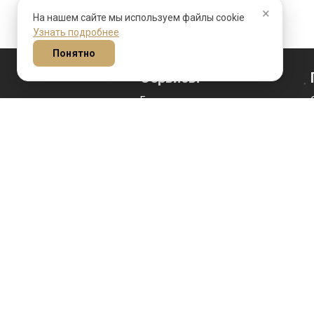
×
На нашем сайте мы используем файлы cookie
Узнать подробнее
Понятно
Сервисы
Гороскоп на сегодня
Гороскоп личности
Гороскоп совместимости
Гороскоп переезда
Идеальный переезд
Гороскоп ребенка
Гороскоп брака
Прогнозы
Соляр
Лунар
Astrolog4you.com предоставляет ин