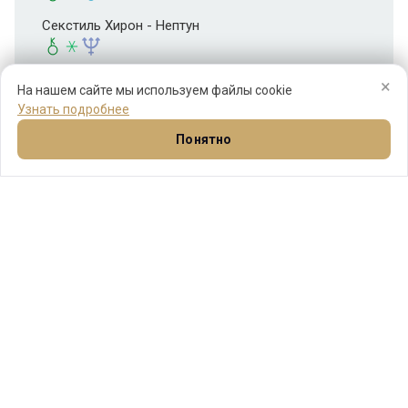
Секстиль Хирон - Нептун
Секстиль Хирон - Плутон
×
На нашем сайте мы используем файлы cookie
Узнать подробнее
Секстиль Хирон - Хирон
Понятно
Натал
Синастрия
Прогнозы
Соляр
Ещё
Секстиль Хирон - Лилит
Гороскоп на сегодня
Секстиль Хирон - Раху
Гороскоп переезда
ЕЩЕ...
Лунар
Гороскоп ребенка
Гороскоп брака