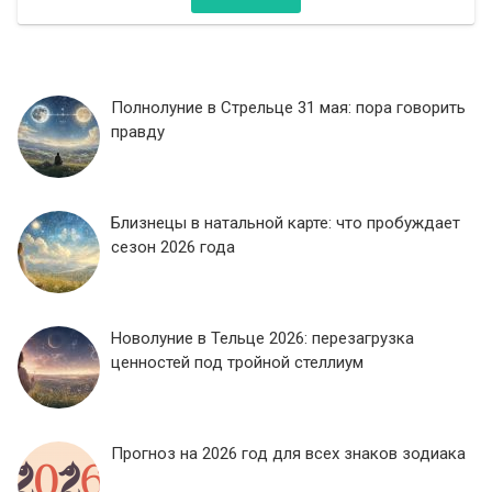
Полнолуние в Стрельце 31 мая: пора говорить
правду
Близнецы в натальной карте: что пробуждает
сезон 2026 года
Новолуние в Тельце 2026: перезагрузка
ценностей под тройной стеллиум
Прогноз на 2026 год для всех знаков зодиака