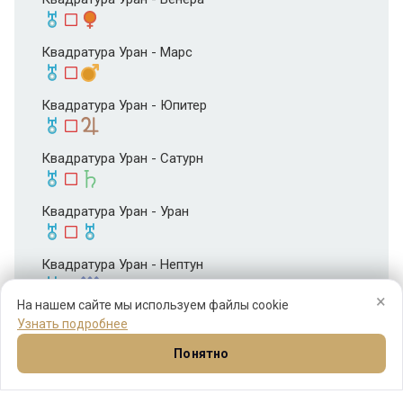
Квадратура Уран - Марс
Квадратура Уран - Юпитер
Квадратура Уран - Сатурн
Квадратура Уран - Уран
Квадратура Уран - Нептун
×
На нашем сайте мы используем файлы cookie
Квадратура Уран - Плутон
Узнать подробнее
Понятно
Квадратура Уран - Хирон
Натал
Синастрия
Прогнозы
Соляр
Ещё