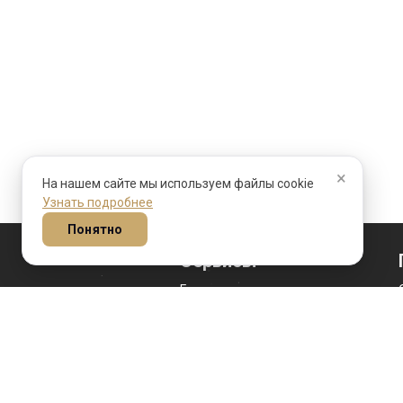
×
На нашем сайте мы используем файлы cookie
Узнать подробнее
Понятно
Сервисы
Гороскоп на сегодня
Гороскоп личности
Гороскоп совместимости
Гороскоп переезда
Идеальный переезд