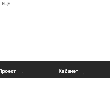
ЕЩЕ...
Проект
Кабинет
О нас
Тарифы
ЧаВо
Контакты
Статьи
Справочник
Оплата