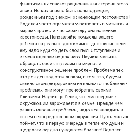
фанатизма их спасает рациональная сторона этого
знака. Но как опасно быть вольнодумцем,
рожденным под знаком, означающим постоянство!
Водолеи часто стремятся участвовать в митингах и
маршах протеста - по характеру они истинные
крестоносцы. Направляйте помыслы вашего
ребенка на реально достижимые достойные цели -
ему надо куда-то деть свои пыл. Отступление и
измена идеалам не для него. Научите малыша
обращать свой энтузиазм на мирное и
конструктивное решение проблем. Проблема тех,
кто рожден под этим знаком, в том, что, будучи
сильно сконцентрированы на каких-то глобальных
проблемах, они могут пренебрегать своими
близкими. Научите ребенка, что милосердие к
окружающим зарождается в семье. Прежде чем
решать мировые проблемы, надо все наладить в
своем непосредственном окружении. Пусть малыш
поймет, что в первую очередь в тепле его души и
щедрости сердца нуждаются близкие! Водолеи