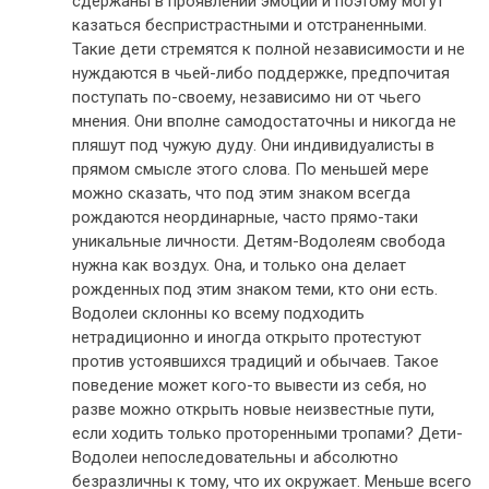
сдержаны в проявлении эмоций и поэтому могут
казаться беспристрастными и отстраненными.
Такие дети стремятся к полной независимости и не
нуждаются в чьей-либо поддержке, предпочитая
поступать по-своему, независимо ни от чьего
мнения. Они вполне самодостаточны и никогда не
пляшут под чужую дуду. Они индивидуалисты в
прямом смысле этого слова. По меньшей мере
можно сказать, что под этим знаком всегда
рождаются неординарные, часто прямо-таки
уникальные личности. Детям-Водолеям свобода
нужна как воздух. Она, и только она делает
рожденных под этим знаком теми, кто они есть.
Водолеи склонны ко всему подходить
нетрадиционно и иногда открыто протестуют
против устоявшихся традиций и обычаев. Такое
поведение может кого-то вывести из себя, но
разве можно открыть новые неизвестные пути,
если ходить только проторенными тропами? Дети-
Водолеи непоследовательны и абсолютно
безразличны к тому, что их окружает. Меньше всего