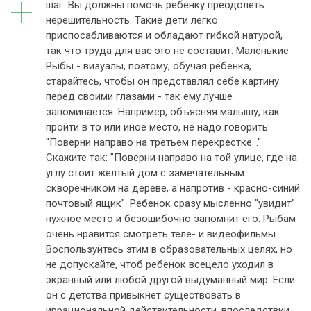
шаг. Вы должны помочь ребенку преодолеть
нерешительность. Такие дети легко
приспосабливаются и обладают гибкой натурой,
так что труда для вас это не составит. Маленькие
Рыбы - визуалы, поэтому, обучая ребенка,
старайтесь, чтобы он представлял себе картину
перед своими глазами - так ему лучше
запоминается. Например, объясняя малышу, как
пройти в то или иное место, не надо говорить:
"Поверни направо на третьем перекрестке..."
Скажите так: "Поверни направо на той улице, где на
углу стоит желтый дом с замечательным
скворечником на дереве, а напротив - красно-синий
почтовый ящик". Ребенок сразу мысленно "увидит"
нужное место и безошибочно запомнит его. Рыбам
очень нравится смотреть теле- и видеофильмы.
Воспользуйтесь этим в образовательных целях, но
не допускайте, чтоб ребенок всецело уходил в
экранный или любой другой выдуманный мир. Если
он с детства привыкнет существовать в
иррациональной действительности, впоследствии