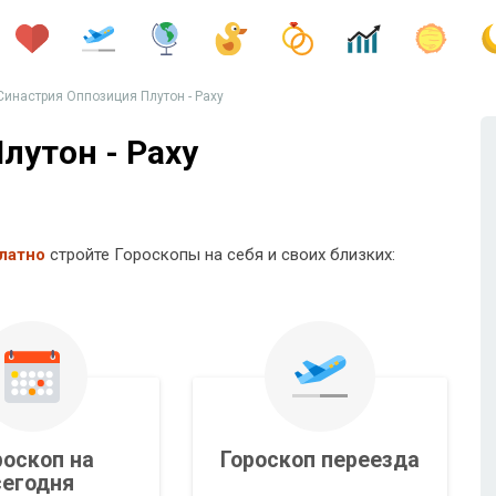
Синастрия Оппозиция Плутон - Раху
лутон - Раху
латно
стройте Гороскопы на себя и своих близких:
роскоп на
Гороскоп переезда
сегодня