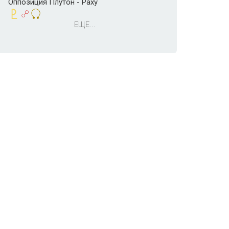
Оппозиция Плутон - Раху
ЕЩЕ...